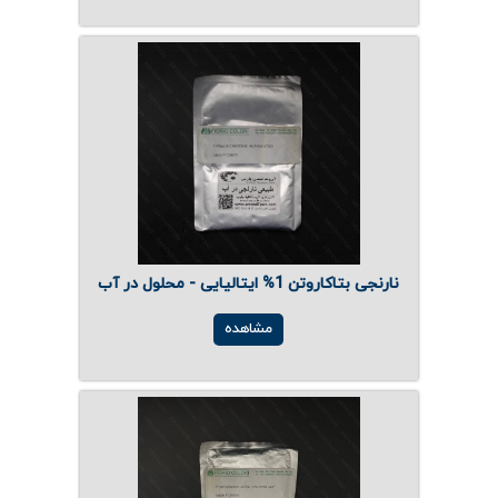
نارنجی بتاکاروتن 1% ایتالیایی - محلول در آب
مشاهده