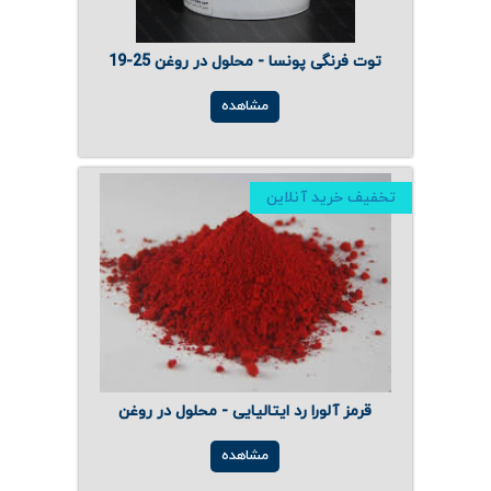
توت فرنگی پونسا - محلول در روغن 25-19
مشاهده
تخفیف خرید آنلاین
قرمز آلورا رد ایتالیایی - محلول در روغن
مشاهده