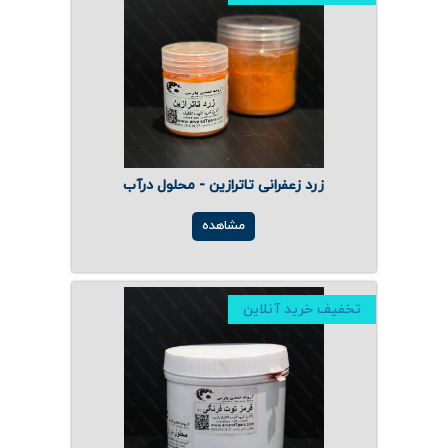
زرد زعفرانی تاترازین - محلول درآب
مشاهده
تخفیف خرید آنلاین