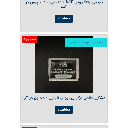
نارنجی بتاکاروتن 10% ایتالیایی - دیسپرس در
آب
مشاهده
ناموجود
تخفیف خرید آنلاین
مشکی خالص ترکیبی نرو ایتالیایی - محلول در آب
مشاهده