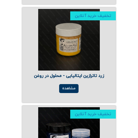
تخفیف خرید آنلاین
زرد تاترازین ایتالیایی - محلول در روغن
مشاهده
تخفیف خرید آنلاین