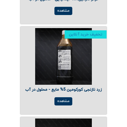
مشاهده
تخفیف خرید آنلاین
زرد نازنجی کورکومین 5% مایع - محلول در آب
مشاهده