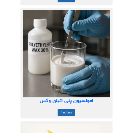
امولسیون پلی اتیلن وکس
مطالعه