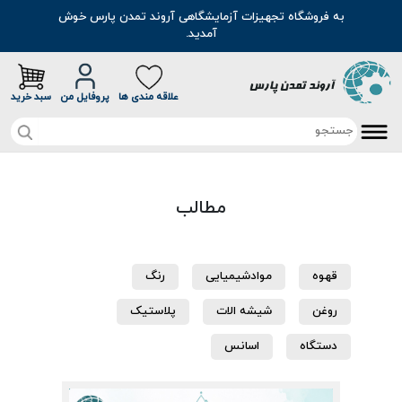
به فروشگاه تجهیزات آزمایشگاهی آروند تمدن پارس خوش
آمدید.
علاقه مندی ها
پروفایل من
سبد خرید
صفحه اصلی
مطالب
تخفیف خرید آنلاین
محصولات
قهوه
موادشیمیایی
رنگ
موادشیمیایی
مطالب
روغن
شیشه الات
پلاستیک
رنگ
سوالات متداول
دستگاه
اسانس
اسانس
درباره ما