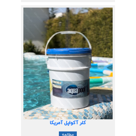
کلر آکواپل آمریکا
مطالعه