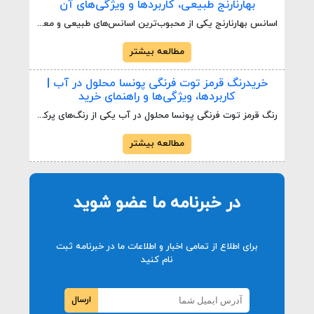
بهارنارنج طبیعی، کاربردها و ویژگی‌های آن
اسانس بهارنارنج یکی از محبوب‌ترین اسانس‌های طبیعی و معطر است که از شکوفه‌های درخت نارنج استخراج می‌شود. این اسانس به دلیل رایحه لطیف، آرامش‌بخش و دلنشین خود، جایگاه ویژه‌ای در صنایع غذایی، نوشیدنی، شیرینی و شکلات، عطرسازی، آرایشی و بهداشتی و حتی محصولات دارویی پیدا کرده است. کیفیت اسانس بهارنارنج تأثیر مستقیمی بر عطر، طعم و ماندگاری محصول نهایی دارد؛ به همین دلیل انتخاب یک محصول استاندارد و تهیه آن از تأمین‌کنندگان معتبر اهمیت زیادی دارد.
مطالعه بیشتر
خریدرنگ قرمز توت فرنگی پونسا محلول در آب |
کاربردها، ویژگی‌ها و راهنمای خرید
رنگ قرمز توت فرنگی پونسا محلول در آب یکی از رنگ‌های پرکاربرد در صنایع غذایی، دارویی، آرایشی و تولید محصولات مختلف است که به دلیل قدرت رنگ‌دهی مناسب و قابلیت حل شدن در آب، مورد توجه بسیاری از تولیدکنندگان قرار گرفته است. این رنگ با ایجاد طیف قرمز جذاب و مشابه رنگ طبیعی توت فرنگی، برای بهبود ظاهر محصولات و افزایش جذابیت بصری آن‌ها استفاده می‌شود.
مطالعه بیشتر
در خبرنامه ما عضو شوید
برای اطلاع از تمامی اخبار و اطلاعات ما در خبرنامه ثبت
نام کنید