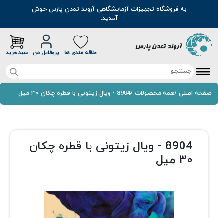
به فروشگاه تجهیزات آزمایشگاهی آروند تمدن پارس خوش
آمدید.
علاقه مندی ها
پروفایل من
سبد خرید
صفحه اصلی
صفحه اصلی
/
همه محصولات
/
8904 - ویال زیتونی با قطره چکان ۳۰ میل
تخفیف خرید آنلاین
محصولات
8904 - ویال زیتونی با قطره چکان
موادشیمیایی
۳۰ میل
مطالب
رنگ
سوالات متداول
اسانس
درباره ما