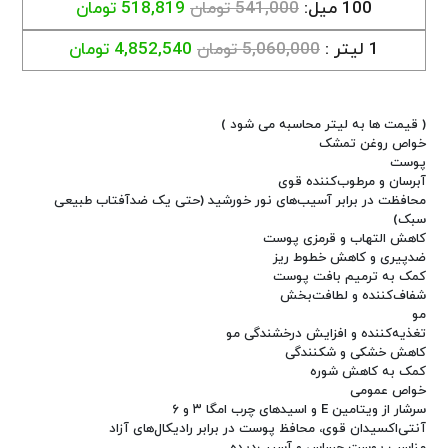
100 میل:
541,000 تومان
518,819 تومان
1 لیتر :
5,060,000 تومان
4,852,540 تومان
( قیمت ها به لیتر محاسبه می شود )
خواص روغن تمشک
پوست
آبرسان و مرطوب‌کننده قوی
محافظت در برابر آسیب‌های نور خورشید (حتی یک ضدآفتاب طبیعی
سبک)
کاهش التهاب و قرمزی پوست
ضدپیری و کاهش خطوط ریز
کمک به ترمیم بافت پوست
شفاف‌کننده و لطافت‌بخش
مو
تغذیه‌کننده و افزایش درخشندگی مو
کاهش خشکی و شکنندگی
کمک به کاهش شوره
خواص عمومی
سرشار از ویتامین E و اسیدهای چرب امگا ۳ و ۶
آنتی‌اکسیدان قوی، محافظ پوست در برابر رادیکال‌های آزاد