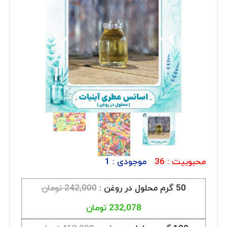
ارتباط با ما
روغن و عصاره
ظروف
❮
❯
ماسک و ضدعفونی کننده
شیشه آلات آزمایشگاهی و تجهیزات
تجهیزات آزمایشگاهی پلاستیکی
دستگاه های دیجیتال
محصولات آرایشی و بهداشتی
محبوبیت :
36
موجودی :
1
قهوه
50 گرم محلول در روغن :
242,000 تومان
همه محصولات
232,078 تومان