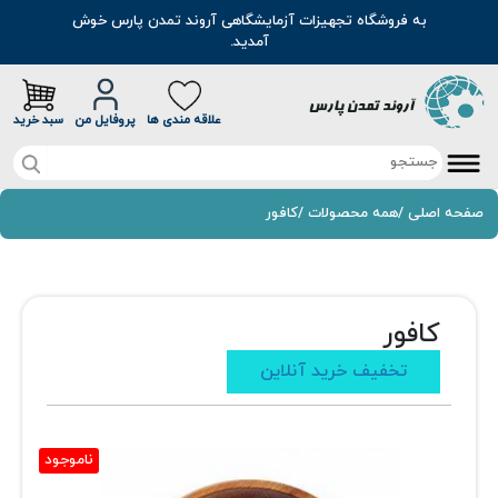
به فروشگاه تجهیزات آزمایشگاهی آروند تمدن پارس خوش
آمدید.
علاقه مندی ها
پروفایل من
سبد خرید
صفحه اصلی
صفحه اصلی
/
همه محصولات
/
کافور
تخفیف خرید آنلاین
محصولات
کافور
موادشیمیایی
مطالب
تخفیف خرید آنلاین
رنگ
سوالات متداول
اسانس
درباره ما
ناموجود