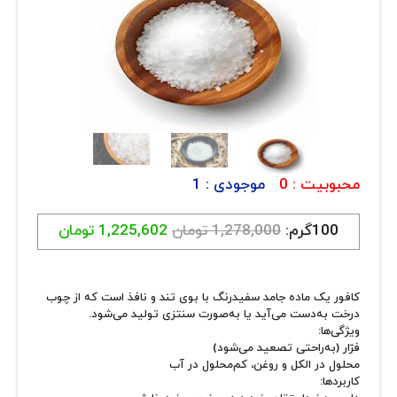
ارتباط با ما
روغن و عصاره
❮
❯
ظروف
ماسک و ضدعفونی کننده
شیشه آلات آزمایشگاهی و تجهیزات
تجهیزات آزمایشگاهی پلاستیکی
محبوبیت :
0
موجودی :
1
دستگاه های دیجیتال
100گرم:
1,278,000 تومان
1,225,602 تومان
محصولات آرایشی و بهداشتی
کافور یک ماده جامد سفیدرنگ با بوی تند و نافذ است که از چوب
قهوه
درخت به‌دست می‌آید یا به‌صورت سنتزی تولید می‌شود.
ویژگی‌ها:
همه محصولات
فرّار (به‌راحتی تصعید می‌شود)
محلول در الکل و روغن، کم‌محلول در آب
کاربردها: