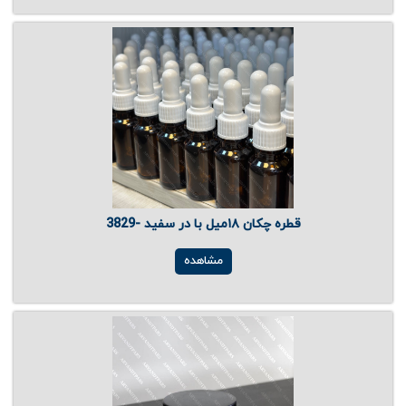
قطره چکان ۱۸میل با در سفید -3829
مشاهده