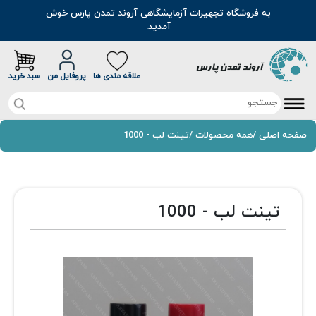
به فروشگاه تجهیزات آزمایشگاهی آروند تمدن پارس خوش
آمدید.
علاقه مندی ها
پروفایل من
سبد خرید
صفحه اصلی
صفحه اصلی
/
همه محصولات
/
تینت لب - 1000
تخفیف خرید آنلاین
محصولات
تینت لب - 1000
موادشیمیایی
مطالب
رنگ
سوالات متداول
اسانس
درباره ما