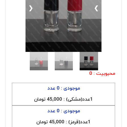
ارتباط با ما
روغن و عصاره
❮
❯
ظروف
ماسک و ضدعفونی کننده
شیشه آلات آزمایشگاهی و تجهیزات
تجهیزات آزمایشگاهی پلاستیکی
دستگاه های دیجیتال
محبوبیت :
0
محصولات آرایشی و بهداشتی
موجودی : 0 عدد
قهوه
1عدد(مشکی) :
45,000 تومان
همه محصولات
موجودی : 0 عدد
1عدد(قرمز) :
45,000 تومان