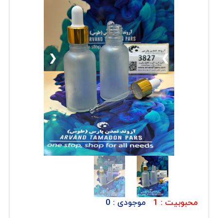
ارتباط با ما
روغن و عصاره
ظروف
ماسک و ضدعفونی کننده
❮
❯
شیشه آلات آزمایشگاهی و تجهیزات
تجهیزات آزمایشگاهی پلاستیکی
دستگاه های دیجیتال
محصولات آرایشی و بهداشتی
قهوه
همه محصولات
محبوبیت :
1
موجودی :
0