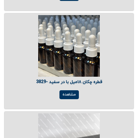
قطره چکان ۱۸میل با در سفید -3829
مشاهده