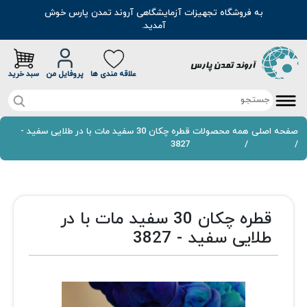
به فروشگاه تجهیزات آزمایشگاهی آروند تمدن پارس خوش
آمدید.
علاقه مندی ها
پروفایل من
سبد خرید
صفحه اصلی
صفحه اصلی
همه محصولات
قطره چکان 30 سفید مات با در طلایی سفید -
3827
/
/
تخفیف خرید آنلاین
محصولات
قطره چکان 30 سفید مات با در
موادشیمیایی
مطالب
طلایی سفید - 3827
رنگ
سوالات متداول
اسانس
درباره ما