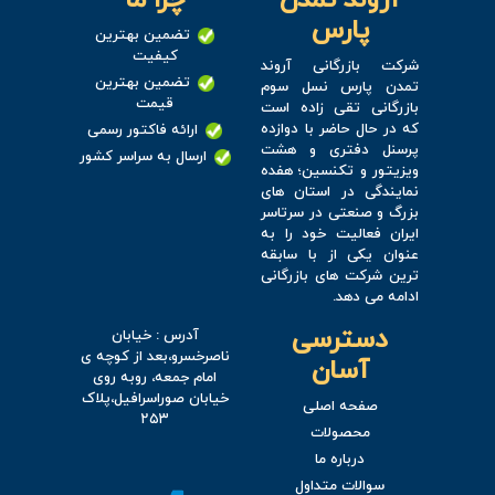
آروند تمدن
چرا ما
پارس
تضمین بهترین
کیفیت
شرکت بازرگانی آروند
تضمین بهترین
تمدن پارس نسل سوم
قیمت
بازرگانی تقی زاده است
که در حال حاضر با دوازده
ارائه فاکتور رسمی
پرسنل دفتری و هشت
ارسال به سراسر کشور
ویزیتور و تکنسین؛ هفده
نمایندگی در استان های
بزرگ و صنعتی در سرتاسر
ایران فعالیت خود را به
عنوان یکی از با سابقه
ترین شرکت های بازرگانی
ادامه می دهد.
دسترسی
آدرس : خیابان
ناصرخسرو،بعد از کوچه ی
آسان
امام جمعه، روبه روی
خیابان صوراسرافیل،پلاک
صفحه اصلی
۲۵۳
محصولات
درباره ما
سوالات متداول