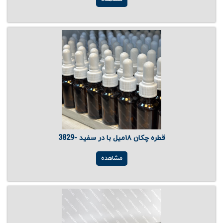
قطره چکان ۱۸میل با در سفید -3829
مشاهده