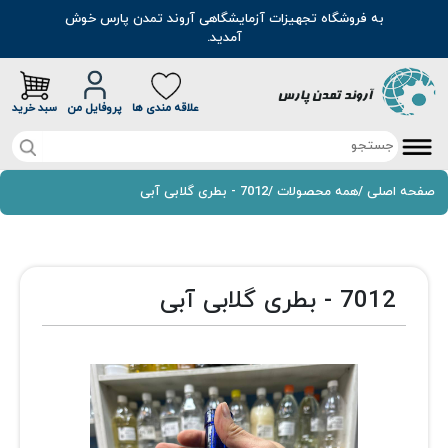
به فروشگاه تجهیزات آزمایشگاهی آروند تمدن پارس خوش
آمدید.
علاقه مندی ها
پروفایل من
سبد خرید
صفحه اصلی
صفحه اصلی
/
همه محصولات
/
7012 - بطری گلابی آبی
تخفیف خرید آنلاین
محصولات
7012 - بطری گلابی آبی
موادشیمیایی
مطالب
رنگ
سوالات متداول
اسانس
درباره ما