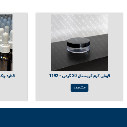
قوطی کرم کریستال 30 گرمی - 1192
قطره چکان ۱۸میل با در سفی
مشاهده