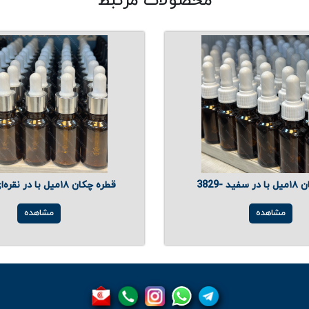
محصولات مرتبط
د -3829
قطره چکان ۱۸میل با در نقره‌ای - 3830
مشاهده
مشاهده