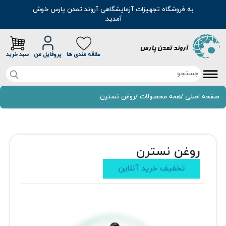
به فروشگاه تجهیزات آزمایشگاهی آروند تمدن پارس خوش
آمدید.
علاقه مندی ها
پروفایل من
سبد خرید
صفحه اصلی
صفحه اصلی
/
همه محصولات
/
روغن نسترن
تخفیف خرید آنلاین
محصولات
روغن نسترن
موادشیمیایی
مطالب
تخفیف خرید آنلاین
رنگ
سوالات متداول
اسانس
درباره ما